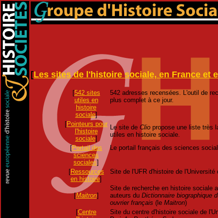
[
Les sites de l'histoire sociale, en France et
[
542 sites
542 adresses recensées. L'outil de re
utiles en
plus complet à ce jour.
histoire
sociale
]
[
Pointeurs pour
Le site de
Clio
propose une liste très l
l'histoire
utiles en histoire sociale.
sociale
]
[
Portail des
Le portail français des sciences socia
sciences
sociales
]
[
Ressources
Site de l'UFR d'histoire de l'Universit
en histoire
]
Site de recherche en histoire sociale 
[
Maitron
]
auteurs du
Dictionnaire biographique
ouvrier français
(le
Maitron
)
[
Centre
Site du centre d'histoire sociale de l'U