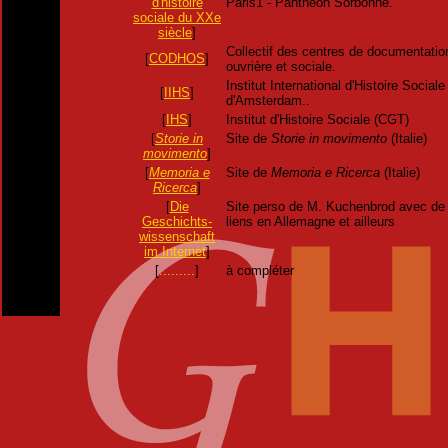
d'histoire
Paris1 - Panthéon Sorbonne.
sociale du XXe
siècle
]
Collectif des centres de documentation
[
CODHOS
]
ouvrière et sociale.
Institut International d'Histoire Sociale
[
IIHS
]
d'Amsterdam..
[
IHS
]
Institut d'Histoire Sociale (CGT)
[
Storie in
Site de
Storie in movimento
(Italie)
movimento
]
[
Memoria e
Site de
Memoria e Ricerca
(Italie)
Ricerca
]
[
Die
Site perso de M. Kuchenbrod avec d
Geschichts-
liens en Allemagne et ailleurs
wissenschaft
im Internet
]
[
.........
]
à compléter